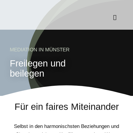
Zum
Inhalt
springen
Toggle
Navigat
LEISTUNGEN
MEDIATION IN MÜNSTER
ÜBER MICH
Freilegen und
beilegen
KONTAKT
Für ein faires Miteinander
Selbst in den harmonischsten Beziehungen und